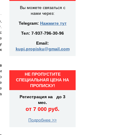
Вы можете связаться с
нами через:
,
Telegram:
Нажмите тут
.
с
Тел:
7-937-796-30-96
е
Email:
у
kupi.propisku@gmail.com
к
в
и
НЕ ПРОПУСТИТЕ
о
СПЕЦИАЛЬНАЯ ЦЕНА НА
е
ПРОПИСКУ!
е
а
Регистрация на до 3
мес.
от 7 000 руб.
Подробнее >>
е