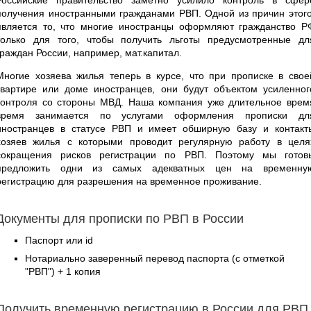
получения иностранными гражданами РВП. Одной из причин этого
является то, что многие иностранцы оформляют гражданство Р
только для того, чтобы получить льготы предусмотренные дл
граждан России, например, мат.капитал.
Многие хозяева жилья теперь в курсе, что при прописке в свое
квартире или доме иностранцев, они будут объектом усиленног
контроля со стороны МВД. Наша компания уже длительное врем
время занимается по услугами оформления прописки дл
иностранцев в статусе РВП и имеет обширную базу и контакт
хозяев жилья с которыми проводит регулярную работу в целя
сокращения рисков регистрации по РВП. Поэтому мы готов
предложить одни из самых адекватных цен на временну
регистрацию для разрешения на временное проживание.
Документы для прописки по РВП в России
Паспорт или id
Нотариально заверенный перевод паспорта (с отметкой
"РВП") + 1 копия
Получить временную регистрацию в России для РВП