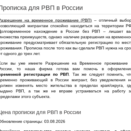
Прописка для РВП в России
Разрешение на временное проживание (РВП)
– отличный выбор
позволяющий мигрантам спокойно находиться на территории РФ
Долговременное нахождение в России без РВП – лишает ва
множества преимуществ, однако наличие разрешения на временно
проживание предусматривает обязательную регистрацию по мест
проживания. Прописка после того как вы сделали РВП нужна на сро
от одного до трех лет.
Если вы уже имеете Разрешение на Временное проживание 
России, то наша фирма готова вам помочь в оформлени
временной регистрации по РВП
. Так же следует помнить, чт
временно проживающий в России мигрант, без уведомления н
должен изменять место жительства в пределах края/округа, гд
выдано РВП, а так же не вправе устраиваться на работу з
пределами этого субъекта.
Цена прописки для РВП в России
Обновление страницы: 03.08.2026
Российские правительство заметно усилило контроль в сфер