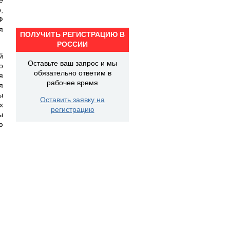
,
Ф
я
ПОЛУЧИТЬ РЕГИСТРАЦИЮ В
РОССИИ
й
Оставьте ваш запрос и мы
о
обязательно ответим в
я
рабочее время
я
ы
Оставить заявку на
х
регистрацию
ы
ю