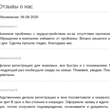
Отзывы о нас
Обновление: 06.08.2026
Афонюшин С.
Возникли проблемы с трудоустройством из-за отсутствия прописки
Обращение в компанию избавило от проблемы. Вопрос решился з
3 дня. Сделка прошла гладко, благодарю вас.
Кривошлыков Ш.
Делали регистрацию для знакомых, все быстро и с пониманием. 
следующий раз пообещали скидку на семью. Поживем, увидим. Пок
довольны.
Флегонтьев Б.
Родственники делали регистрацию и мне посоветовали и оказалос
не зря! В срок и без стояния в очередях. Оформили заявку и ждите 
дня, потом получаете подтверждение, оплачиваете и документы 