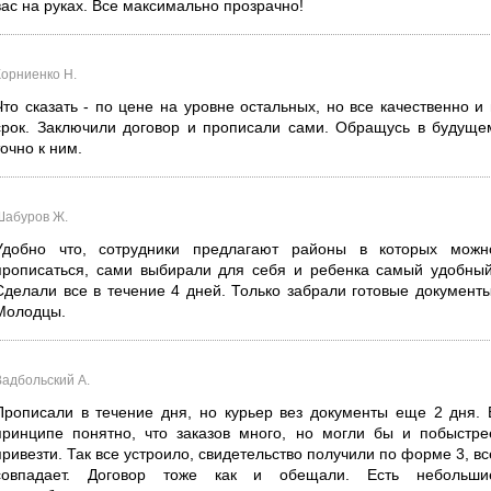
вас на руках. Все максимально прозрачно!
Корниенко Н.
Что сказать - по цене на уровне остальных, но все качественно и 
срок. Заключили договор и прописали сами. Обращусь в будуще
точно к ним.
Шабуров Ж.
Удобно что, сотрудники предлагают районы в которых можн
прописаться, сами выбирали для себя и ребенка самый удобный
Сделали все в течение 4 дней. Только забрали готовые документы
Молодцы.
Вадбольский А.
Прописали в течение дня, но курьер вез документы еще 2 дня. 
принципе понятно, что заказов много, но могли бы и побыстре
привезти. Так все устроило, свидетельство получили по форме 3, вс
совпадает. Договор тоже как и обещали. Есть небольши